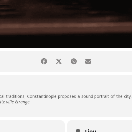
l traditions, Constantinople proposes a sound portrait of the city, r
ette ville étrange
.
Lieu