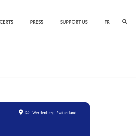
CERTS
PRESS
SUPPORT US
FR
ACCUEIL
»
ET JE REVERRAI CETTE VILLE ÉTRANGE
Où
Werdenberg, Switzerland