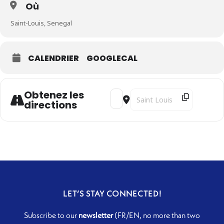
Où
Saint-Louis, Senegal
CALENDRIER
GOOGLECAL
Obtenez les
Address - Kiya Tabassian, Ghalia 
Destination Address - Kiya 
directions
LET’S STAY CONNECTED!
Subscribe to our
newsletter
(FR/EN, no more than two