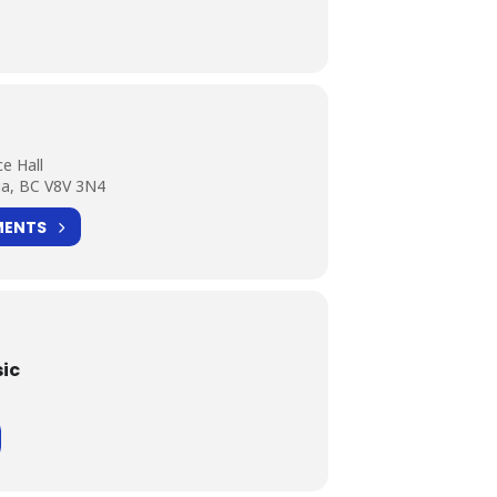
e Hall
ia, BC V8V 3N4
MENTS
ic