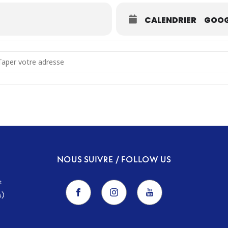
CALENDRIER
GOOG
dress - re:Orient [ZfT58rLnN]
NOUS SUIVRE / FOLLOW US
e
s)