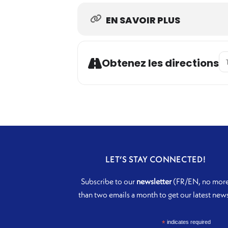
EN SAVOIR PLUS
Ad
Obtenez les directions
LET’S STAY CONNECTED!
Subscribe to our
newsletter
(FR/EN, no mor
than two emails a month to get our latest new
*
indicates required