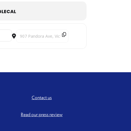
LECAL
Destination Address - re:Orient [FyUBkepV1]
Contact us
Read our press review