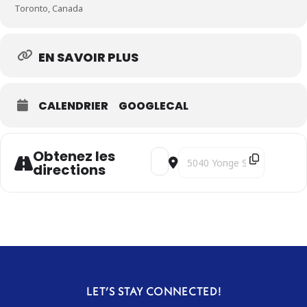
Toronto, Canada
EN SAVOIR PLUS
CALENDRIER
GOOGLECAL
Obtenez les
Address - Songs of Hope [aRrH6vj
Destination Address - Song
directions
LET’S STAY CONNECTED!