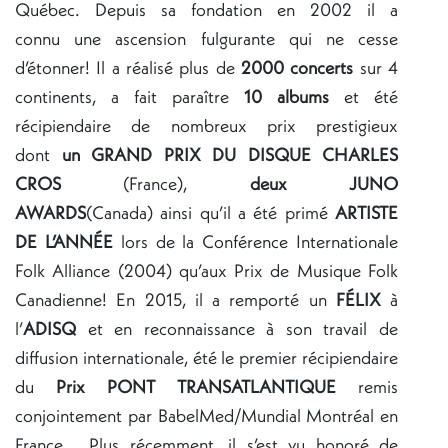
Québec. Depuis sa fondation en 2002 il a
connu une ascension fulgurante qui ne cesse
d’étonner! Il a réalisé plus de
2000 concerts
sur 4
continents, a fait paraître
10 albums
et été
récipiendaire de nombreux prix prestigieux
dont
un
GRAND PRIX DU DISQUE CHARLES
CROS
(France),
deux JUNO
AWARDS
(Canada) ainsi qu’il a été primé
ARTISTE
DE L’ANNÉE
lors de la Conférence Internationale
Folk Alliance (2004) qu’aux Prix de Musique Folk
Canadienne! En 2015, il a remporté un
FÉLIX
à
l’
ADISQ
et en reconnaissance à son travail de
diffusion internationale, été le premier récipiendaire
du
Prix PONT TRANSATLANTIQUE
remis
conjointement par BabelMed/Mundial Montréal en
France. Plus récemment, il s’est vu honoré de