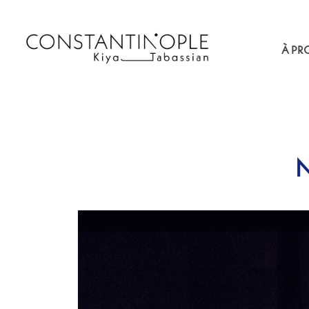
À PR
N