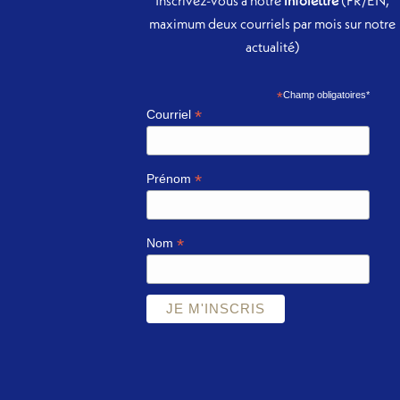
Inscrivez-vous à notre
infolettre
(FR/EN,
maximum deux courriels par mois sur notre
actualité)
*
Champ obligatoires*
*
Courriel
*
Prénom
*
Nom