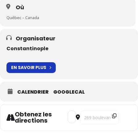
Où
Québec – Canada
Organisateur
Constantinople
EN SAVOIR PLUS
CALENDRIER
GOOGLECAL
Obtenez les
Address - Bach & Khayyam [5bLH
Destination Address - Bach
directions