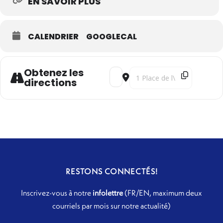
EN SAVOIR PLUS
CALENDRIER
GOOGLECAL
Obtenez les
Address - Chants de l'aube [FEyhn4
Destination Address - Chants
directions
RESTONS CONNECTÉS!
Inscrivez-vous à notre
infolettre
(FR/EN, maximum deux
courriels par mois sur notre actualité)