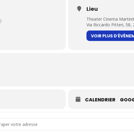
Lieu
Theater Cinema Martini
)
Via Riccardo Pitteri, 58,
VOIR PLUS D′ÉVÉNE
CALENDRIER
GOOG
dress - Chants d'espoir [kEfUVrNz7]