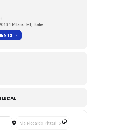
tt
 20134 Milano MI, Italie
MENTS
LECAL
Destination Address - Chants d'espoir [M1GnlC7Y9]