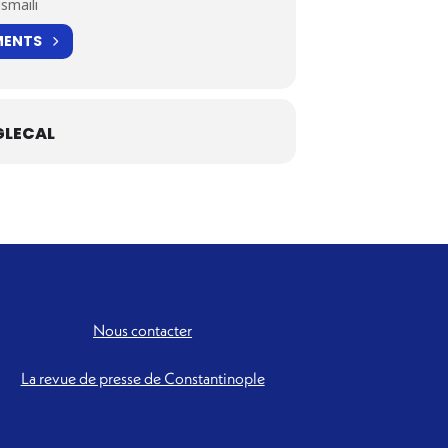
smaili
MENTS
LECAL
Nous contacter
La revue de presse de Constantinople