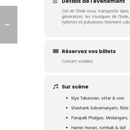
Détails de l'événement
Ciel de l’Inde
nous transporte dans l
génération, les musiques de l’Inde
rythmes et pulsations finement calc
Réservez vos billets
Concert scolaire.
Sur scène
Kiya Tabassian, sétar & voix
Shashank Subramanyam, flûte 
Parupalli Phalgun, Mridangam,
Hamin Honari, tombak & daf