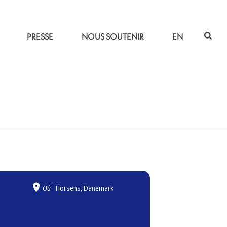
PRESSE
NOUS SOUTENIR
EN
ACCUEIL
»
SOUS LE CIEL INDO-PERSAN
Où
Horsens, Danemark