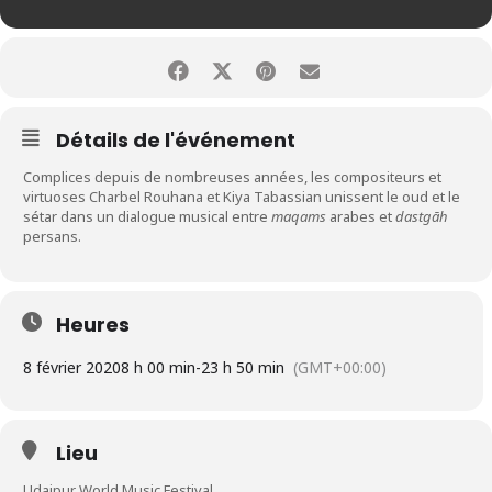
Détails de l'événement
Complices depuis de nombreuses années, les compositeurs et
virtuoses Charbel Rouhana et Kiya Tabassian unissent le oud et le
sétar dans un dialogue musical entre
maqams
arabes et
dastgāh
persans.
Heures
8 février 2020
8 h 00 min
-
23 h 50 min
(GMT+00:00)
Lieu
Udaipur World Music Festival