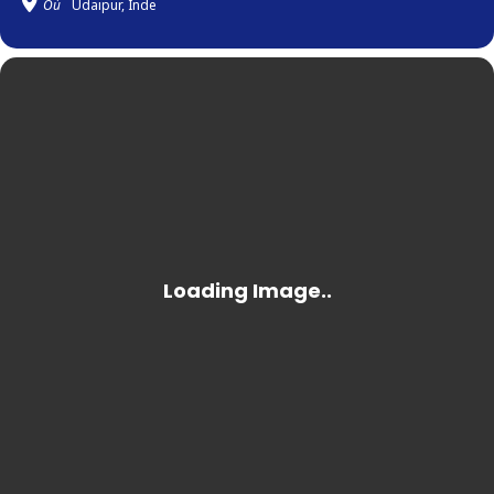
Où
Udaipur, Inde