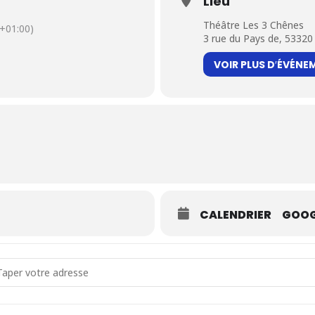
Lieu
Théâtre Les 3 Chênes
+01:00)
3 rue du Pays de, 53320 
VOIR PLUS D′ÉVÉNE
CALENDRIER
GOOG
dress - Estuaire | COMPLET ! [7YHo9O25J]