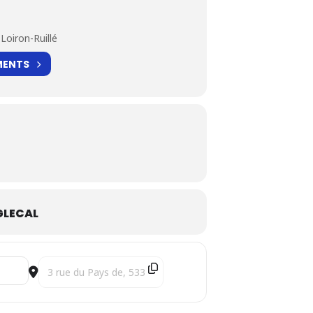
Loiron-Ruillé
MENTS
LECAL
Destination Address - Estuaire | COMPLET ! [JDAbtecZD]