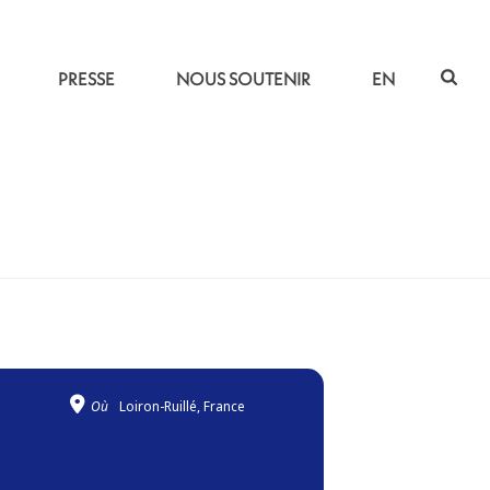
PRESSE
NOUS SOUTENIR
EN
ACCUEIL
»
ESTUAIRE | COMPLET !
Où
Loiron-Ruillé, France