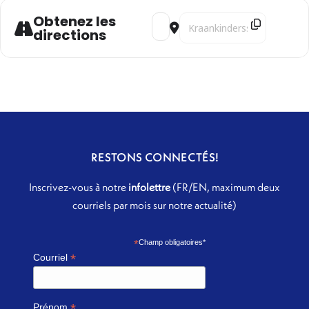
Obtenez les
Address - Estuaire | COMPLET ! [I
Destination Address - Estu
directions
RESTONS CONNECTÉS!
Inscrivez-vous à notre
infolettre
(FR/EN, maximum deux
courriels par mois sur notre actualité)
*
Champ obligatoires*
*
Courriel
*
Prénom