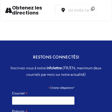
Obtenez les
Address - Estuaire [B1QmUFJzd]
Destination Address - Estua
directions
RESTONS CONNECTÉS!
Inscrivez-vous à notre
infolettre
(FR/EN, maximum deux
courriels par mois sur notre actualité)
*
Champ obligatoires*
*
Courriel
*
Prénom