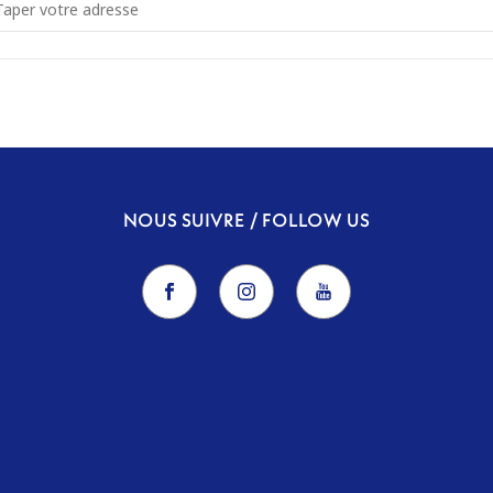
dress - Estuaire - COMPLET ! [bHyPTNKIe]
NOUS SUIVRE / FOLLOW US