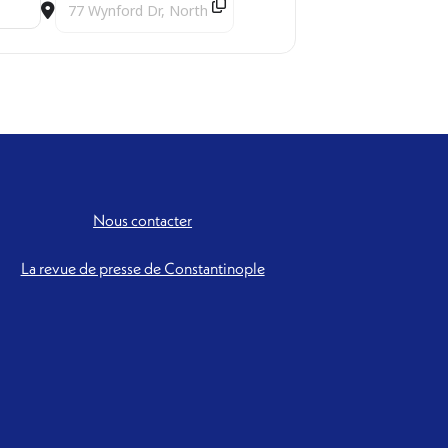
Destination Address - Estuaire - COMPLET ! [Wg6EwMRvj]
Nous contacter
La revue de presse de Constantinople