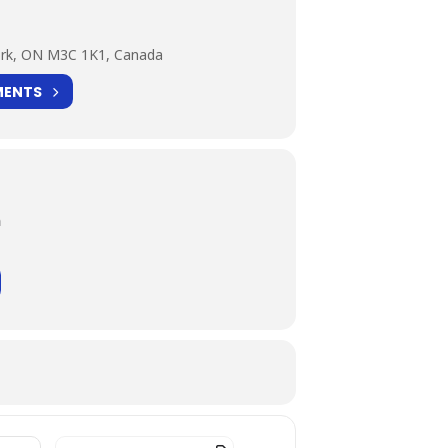
ork, ON M3C 1K1, Canada
MENTS
m