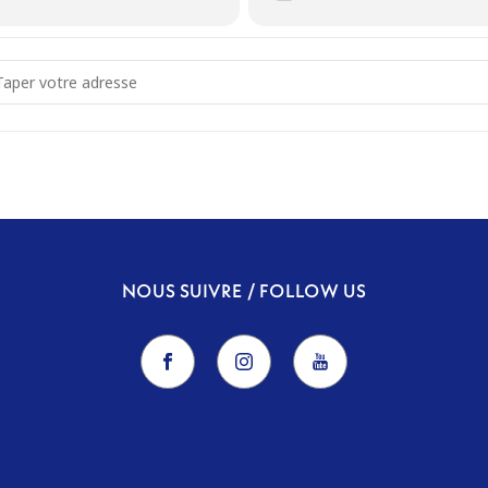
dress - Metamorfosi [BUFoIODQh]
NOUS SUIVRE / FOLLOW US