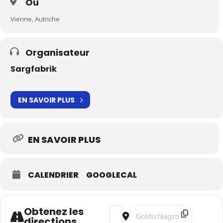
Où
Vienne, Autriche
Organisateur
Sargfabrik
EN SAVOIR PLUS
EN SAVOIR PLUS
CALENDRIER
GOOGLECAL
Obtenez les
Address - Traversées [nXpJo7fn4]
Destination Address - Trave
directions