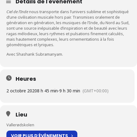
Détails de l'événement
Ciel de l’Inde
nous transporte dans l’univers sublime et sophistiqué
d’une civilisation musicale hors pair. Transmises oralement de
génération en génération, les musiques de l’Inde, du Nord au Sud,
sont une source inépuisable d’inspiration et de beauté avec leurs
ragas mélodieux, leurs rythmes et pulsations finement calculés,
mais hautement complexes, leurs ornementations à la fois
géométriques et lyriques.
Avec Shashank Subramanyam.
Heures
2 octobre 2020
8 h 45 min
-
9 h 30 min
(GMT+00:00)
Lieu
Vallerødskolen
VOIR PLUS D′ÉVÉNEMENTS