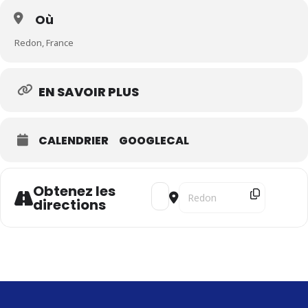
Où
Redon, France
EN SAVOIR PLUS
CALENDRIER
GOOGLECAL
Obtenez les
Address - Traversées [5IhDpPSb6]
Destination Address - Traver
directions